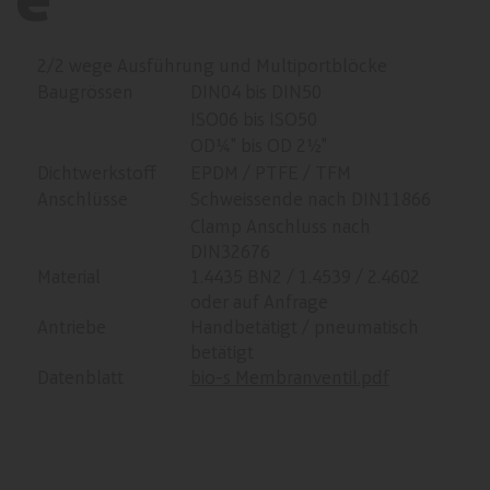
e
2/2 wege Ausführung und Multiportblöcke
Baugrössen
DIN04 bis DIN50
ISO06 bis ISO50
OD¼" bis OD 2½"
Dichtwerkstoff
EPDM / PTFE / TFM
Anschlüsse
Schweissende nach DIN11866
Clamp Anschluss nach
DIN32676
Material
1.4435 BN2 / 1.4539 / 2.4602
oder auf Anfrage
Antriebe
Handbetätigt / pneumatisch
betätigt
Datenblatt
bio-s Membranventil.pdf