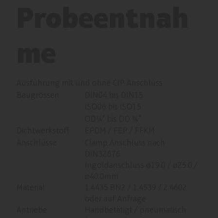
Probeentnah
me
Ausführung mit und ohne CIP Anschluss
Baugrössen
DIN04 bis DIN15
ISO06 bis ISO15
OD¼" bis OD ¾"
Dichtwerkstoff
EPDM / FEP / FFKM
Anschlüsse
Clamp Anschluss nach
DIN32676
Ingoldanschluss ø19.0 / ø25.0 /
ø40.0mm
Material
1.4435 BN2 / 1.4539 / 2.4602
oder auf Anfrage
Antriebe
Handbetätigt / pneumatisch