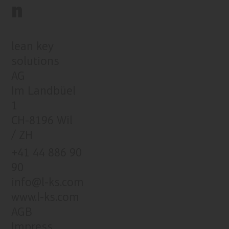
n
lean key
solutions
AG
Im Landbüel
1
CH-8196 Wil
/ ZH
+41 44 886 90
90
info@l-ks.com
www.l-ks.com
AGB
Impress